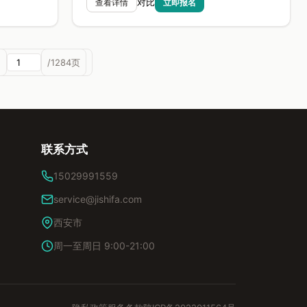
对比
查看详情
立即报名
/1284页
联系方式
15029991559
service@jishifa.com
西安市
周一至周日 9:00-21:00