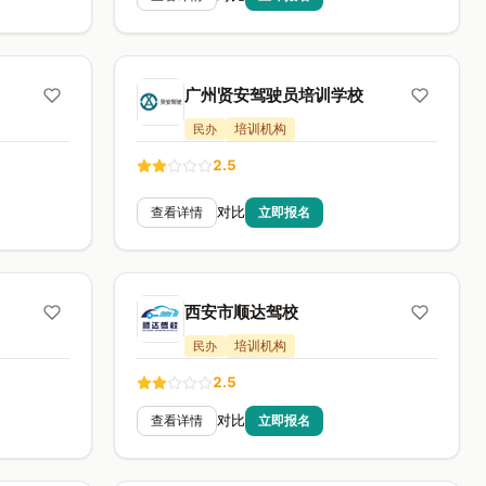
广州贤安驾驶员培训学校
培训机构
民办
2.5
对比
查看详情
立即报名
西安市顺达驾校
培训机构
民办
2.5
对比
查看详情
立即报名