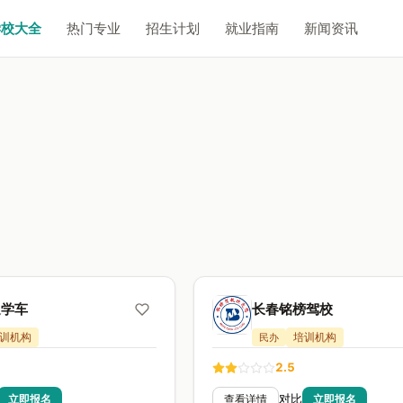
学校大全
热门专业
招生计划
就业指南
新闻资讯
通学车
长春铭榜驾校
训机构
培训机构
民办
2.5
对比
立即报名
查看详情
立即报名