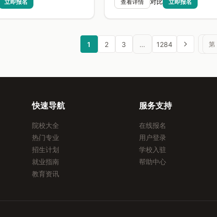
对比
立即报名
查看详情
立即报名
1
2
3
…
1284
第
快速导航
服务支持
院校大全
在线报名
热门专业
用户登录
招生计划
学校入驻
就业指南
帮助中心
教育资讯