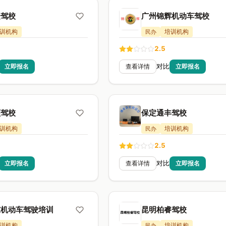
众驾校
广州锦辉机动车驾校
训机构
培训机构
民办
2.5
对比
立即报名
查看详情
立即报名
顺驾校
保定通丰驾校
训机构
培训机构
民办
2.5
对比
立即报名
查看详情
立即报名
东机动车驾驶培训
昆明柏睿驾校
训机构
培训机构
民办